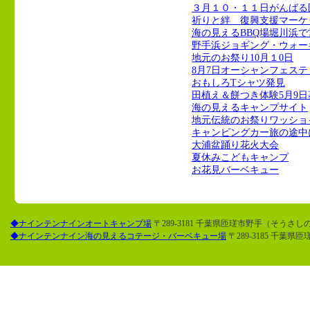
３月１０・１１日がんばる
祈りと絆 復興支援マーケ
海の見えるBBQ場堀川浜で
野手浜ジョギング・ウォー
地元のお祭り10月１0日
8月7日オーシャンフェステ
おもしろTシャツ発見
田植え＆餅つき体験5月9日
海の見えるキャンプサイト
地元伝統のお祭りワッショ
キャンピングカー旅の途中
大浦盆踊り花火大会
夏休みこどもキャンプ
お花見バーベキュー
◆ナインテンナインオートキャンプ場
〒289-3181 千葉県匝瑳市野手（そうさしので）
◆ナインテンナイン海の見えるコテージ・バーベキュー場
〒289-3185 千葉県