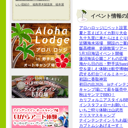
いい宿紹介 福島県木賊温泉 福本屋
イベント情報の
アロハロッジにベット設置
夏と言えばスイカ割り大会
九十九里に来たらはまぐり
近隣海水浴場 開設のご案
飯高檀林 史跡散策ツアー
5月3日海辺イベント開催
蓮沼海浜公園こどもの広場
海から日の出・野手浜Sunri
空を楽しむ体験は航空博物
恋する灯台♡イルミネーシ
初詣に香取神宮
初日の出2026 inナイン
キャンプ場にて薪を販売中
秋はサンマでBBQ！
カリフォルニアスタイルB
インスタフォローお願いし
いちご狩り体験は山武市
クリスマスキャンプ
ナインテンナインうちわ販
カブトムシあげまーす！