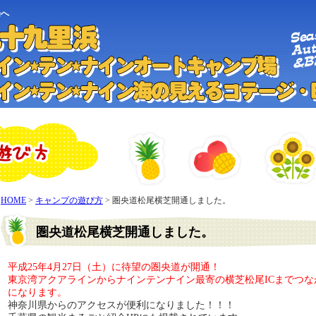
場へ
HOME
>
キャンプの遊び方
> 圏央道松尾横芝開通しました。
圏央道松尾横芝開通しました。
平成25年4月27日（土）に待望の圏央道が開通！
東京湾アクアラインからナインテンナイン最寄の横芝松尾ICまでつ
になります。
神奈川県からのアクセスが便利になりました！！！