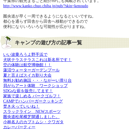
千葉県の観光まるごと紹介HPにも掲載されています。
http://www.kanko.chuo.chiba.jp/pub/?skin=kenoudo
圏央道が早く一周できるようになるといいですね。
都心を通らず田舎から田舎へ移動ができるので
便利になりいろいろな可能性が広がりますね。
キャンプの遊び方の記事一覧
いい波乗ろうよ野手浜で
犬吠テラステラスこれは新名所です！
空の体験は航空博物館！！
蓮沼ウォーターガーデンプール
夏と言えばスイカ割り大会
無料お勧め施設・・・ながーい滑り台
貝がらアート体験 ワークショップ
SDGsな薪を販売してます！
家族で楽しめる パークゴルフ！
CAMPでハンバーガークッキング
焚き火っていいね！
スラックライン NEWスポーツ
圏央道松尾横芝開通しました。
小林名人のカブトムシ・クワガタ
カレーパーティー