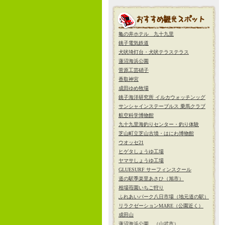
亀の井ホテル 九十九里
銚子電気鉄道
犬吠埼灯台・犬吠テラステラス
蓮沼海浜公園
菅原工芸硝子
香取神宮
成田ゆめ牧場
銚子海洋研究所 イルカウォッチンッグ
サンシャインステーブルス 乗馬クラブ
航空科学博物館
九十九里海釣りセンター・釣り体験
芝山町立芝山古墳・はにわ博物館
ウオッセ21
ヒゲタしょうゆ工場
ヤマサしょうゆ工場
GLUESURF サーフィンスクール
道の駅季楽里あさひ（旭市）
相場苺園いちご狩り
ふれあいパーク八日市場（地元道の駅）
リラクゼーションMARE（公園近く）
成田山
蓮沼海浜公園 （山武市）