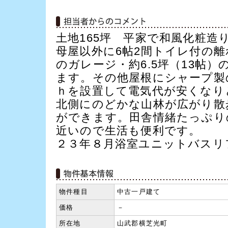
土地165坪 平家で和風化粧造
母屋以外に6帖2間トイレ付の離
のガレージ・約6.5坪（13帖
ます。その他屋根にシャープ製の
ｈを設置して電気代が安くなり
北側にのどかな山林が広がり散
ができます。田舎情緒たっぷり
近いので生活も便利です。
２３年８月浴室ユニットバスリ
物件種目
中古一戸建て
価格
－
所在地
山武郡横芝光町