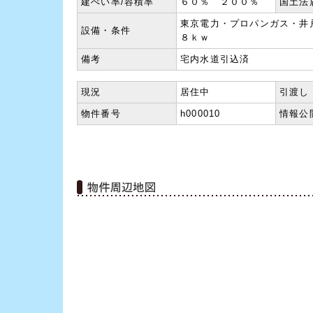
建ぺい率/容積率
６０％ ２００％
国土法
東京電力・プロパンガス・井
設備・条件
８ｋｗ
備考
宅内水道引込済
現況
居住中
引渡し
物件番号
h000010
情報公