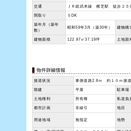
交通
ＪＲ総武本線 横芝駅 徒歩２５
間取り
５DK
築年月（築年
昭和59年3月（築30年）
建物構
数）
建物面積
122.97㎡37.19坪
土地面
接道状況
東側道路2.8ｍ 約１０ｍ接
階建
平屋
駐車場
土地権利
所有権
私道負
都市計画
非線引
地目
用途地域
無指定
地勢